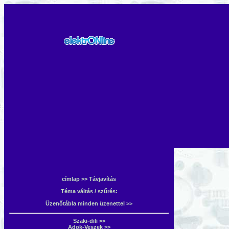
címlap
>> Távjavítás
Téma váltás / szűrés:
Üzenőtábla minden üzenettel >>
Szaki-dili >>
Adok-Veszek >>