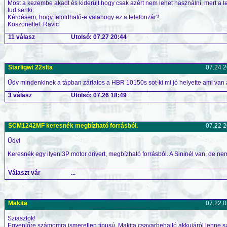
Most a kezembe akadt és kiderült hogy csak azért nem lehet használni, mert a te
tud senki.
Kérdésem, hogy feloldható-e valahogy ez a telefonzár?
Köszönettel: Ravic
11 válasz
Utolsó: 07.27 20:44
Starligwt 22slta
07.24 2
Üdv mindenkinek a tápban zárlatos a HBR 10150s sot-ki mi jó helyette ami van a
3 válasz
Utolsó: 07.26 18:49
SCM1242MF keresnék megbízható forrásból.
07.22 2
Üdv!
Keresnék egy ilyen 3P motor drivert, megbízható forrásból. A Sininél van, de 
Választ vár
...
Makita
07.22 0
Sziasztok!
Egyenlőre számomra ismeretlen típusú, Makita csavarbehajtó akkujáról lenne szó