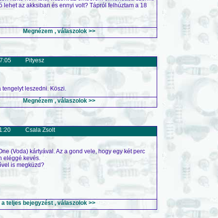
ló lehet az akksiban és ennyi volt? Tápról felhúztam a 18
Megnézem , válaszolok >>
7:05
Pityesz
 tengelyt leszedni. Köszi.
Megnézem , válaszolok >>
1:20
Csala Zsolt
e (Voda) kártyával. Az a gond vele, hogy egy két perc
an eléggé kevés.
rővel is megküzd?
 teljes bejegyzést , válaszolok >>