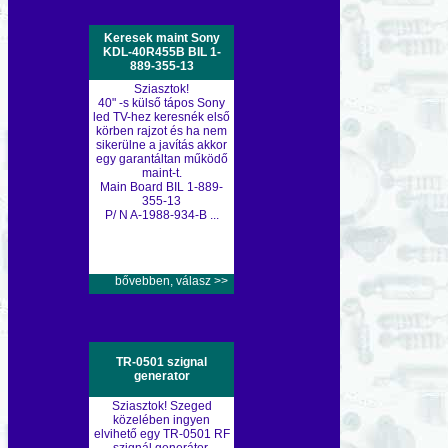
Keresek maint Sony
KDL-40R455B BIL 1-
889-355-13
Sziasztok!
40" -s külső tápos Sony
led TV-hez keresnék első
körben rajzot és ha nem
sikerülne a javítás akkor
egy garantáltan működő
maint-t.
Main Board BIL 1-889-
355-13
P/ N A-1988-934-B ...
bővebben, válasz >>
TR-0501 szignal
generator
Sziasztok! Szeged
közelében ingyen
elvihető egy TR-0501 RF