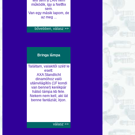
wifi sem a LAN nem
működik, így a Netflix
sem.
Van egy másik lapom, de
az meg ...
bővebben, válasz >>
Bringa lámpa
Találtam, valakitől szét/ le
esett:
AXA Standlicht
dinamóhoz való
utánvilágítós (1F kondi
van benne!) kerékpár
hátsó lámpa kb fele.
Nekem nem kell, aki lát
benne fantáziát, írjon.
válasz >>