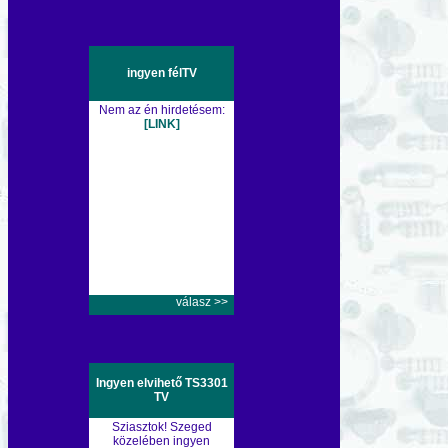
ingyen félTV
Nem az én hirdetésem:
[LINK]
válasz >>
Ingyen elvihető TS3301
TV
Sziasztok! Szeged
közelében ingyen