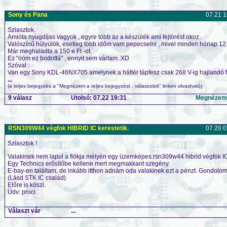
Sony és Pana
07.21 1
Sziasztok.
Amióta nyugdíjas vagyok , egyre több az a készülék ami fejtörést okoz .
Valószínű hülyülök, esetleg több időm vam pepecselni , mivel minden hónap 12.é
Már meghaladta a 150 e Ft -ot.
Ez "ööm ez bodottá" , ennyit sem vártam. XD
Szóval :
Van egy Sony KDL-46NX705 amelynek a háttér tápfesz csak 268 V-ig hajlandó fe
...
(a teljes bejegyzés a "Megnézem a teljes bejegyzést , válaszolok" linken olvasható)
9 válasz
Utolsó: 07.22 19:31
Megnézem a
RSN309W44 végfok HIBRID IC kerestetik.
07.20 0
Sziasztok !
Valakinek nem lapul a fiókja mélyén egy üzemképes rsn309w44 hibrid végfok IC
Egy Technics erősítőbe kellene mert megmakkant szegény.
E-bay-en találtam, de inkább itthon adnám oda valakinek ezt a pénzt. Gondolom 
(Lásd STK IC család)
Előre is köszi.
Üdv: proci
Választ vár
...