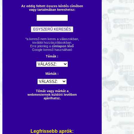
Az eddig feltett összes kérdés címében
vagy tartalmában kereshetsz:
*a kereső nem keres a válaszokban,
további hozzászólásokban.
Erre jelenleg a
címlapon lévő
Google kereső használható
Témák :
Márkák :
Témát vagy márkát a
webmesternek küldött levélben
ajánlhatsz.
Legfrissebb aprók: