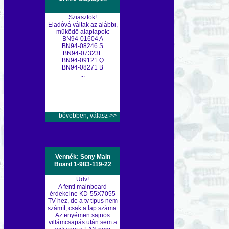
Sziasztok!
Eladóvá váltak az alábbi,
működő alaplapok:
BN94-01604 A
BN94-08246 S
BN94-07323E
BN94-09121 Q
BN94-08271 B
...
bővebben, válasz >>
Vennék: Sony Main
Board 1-983-119-22
Üdv!
A fenti mainboard
érdekelne KD-55X7055
TV-hez, de a tv típus nem
számít, csak a lap száma.
Az enyémen sajnos
villámcsapás után sem a