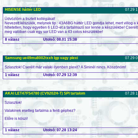
HISENSE háttér LED
07.29 1
Üdvözlöm a tisztelt kollégákat!
Nevezett készülék, melynek tip.: 43A6BG háttér LED gondja lehet, mert villog a
hihetetlen, hogy egyetlen 6 LED-et a tartalmazó sor lenne a készülékbe! Cserélt
meg valóban csak egy sor LED van a 43 colos készülékbe!
8 válasz
Utolsó: 08.01 15:38
Samsung ue49mu8002txxh lgp vagy plexi
07.29 0
Sziasztok! Cserélt már valaki ilyenben plexit? A Sininél nincs. Köszönöm!
1 válasz
Utolsó: 07.29 12:39
AKAI LET47FS4780 (CV9202H-T) SPI tartalom
07.28 1
Sziasztok!
Valakinek esetleg tartalma a fenti géphez?
Előre is köszi!
1 válasz
Utolsó: 07.28 13:24