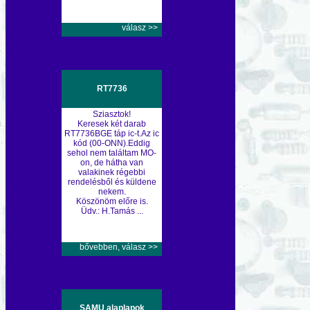
válasz >>
RT7736
Sziasztok!
Keresek két darab
RT7736BGE táp ic-t.Az ic
kód (00-ONN).Eddig
sehol nem találtam MO-
on, de hátha van
valakinek régebbi
rendelésből és küldene
nekem.
Köszönöm előre is.
Üdv.: H.Tamás ...
bővebben, válasz >>
SAMU alaplapok