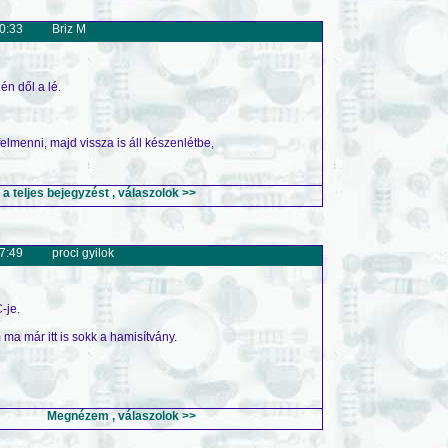
0:33
Briz M
n dől a lé.
lmenni, majd vissza is áll készenlétbe,
 teljes bejegyzést , válaszolok >>
7:49
proci gyilok
-je.
ma már itt is sokk a hamisítvány.
Megnézem , válaszolok >>