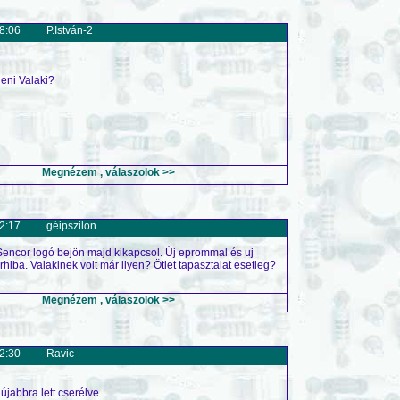
8:06
P.István-2
eni Valaki?
Megnézem , válaszolok >>
2:17
géipszilon
ncor logó bejön majd kikapcsol. Új eprommal és uj
iba. Valakinek volt már ilyen? Ötlet tapasztalat esetleg?
Megnézem , válaszolok >>
2:30
Ravic
újabbra lett cserélve.