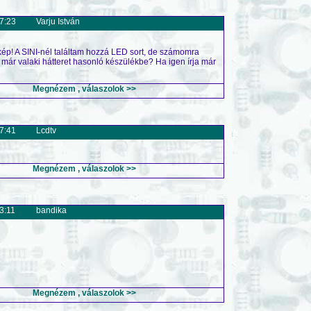
7:23
Varju István
 kép! A SINI-nél találtam hozzá LED sort, de számomra
 már valaki hátteret hasonló készülékbe? Ha igen írja már
Megnézem , válaszolok >>
7:41
Lcdtv
Megnézem , válaszolok >>
3:11
bandika
Megnézem , válaszolok >>