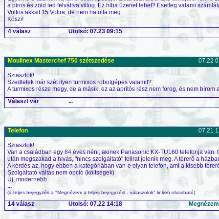
a piros és zöld led felváltva villog. Ez hiba üzenet lehet? Esetleg valami számlá
Voltos akksit 15 Voltra, de nem hatotta meg.
Köszi!
4 válasz
Utolsó: 07.23 09:15
Moulinex Masterchef 750 szétszedése
07.22 0
Sziasztok!
Szedtetek már szét ilyen turmixos robotgépes valamit?
A turmixos része megy, de a másik, ez az aprítós rész nem forog, és nem bírom a
Választ vár
...
Telefon
07.21 1
Sziasztok!
Van a családban egy 84 éves néni, akinek Panasonic KX-TU160 telefonja van. On
után megszakad a hívás, "nincs szolgáltató" felirat jelenik meg. A térerő a házb
A kérdés az, hogy ebben a kategóriában van-e olyan telefon, ami a kisebb tére
Szolgáltató váltás nem opció (költségek)
Új, modernebb
...
(a teljes bejegyzés a "Megnézem a teljes bejegyzést , válaszolok" linken olvasható)
14 válasz
Utolsó: 07.22 14:18
Megnézem a