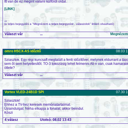
Itt van de ez megint valami külföldi oldal.
[LINK]
...
(a teljes bejegyzés a "Megnézem a teljes bejegyzést , válaszolok" linken olvasható)
Választ vár
...
Megnézem a
omro H5CX-AS időzitő
08.03 1
Sziasztok. Egy régi kuncsaft megtalált a fenti időzítővel, melynek eldurrant a táp
sem őt sem helyettesítőt. TO-3 tokozásig lehet felmenni Ali-n van, csak hamar
ötlete?
Választ vár
...
Vortex VLED-24B1D SPI
07.30 1
Sziasztok!
Ehhez a TV-hez keresek memóriatartalmat.
Újraindulgat. Néha elkapja a fonalat, akkor beindul.
Köszi
4 válasz
Utolsó: 08.02 13:43