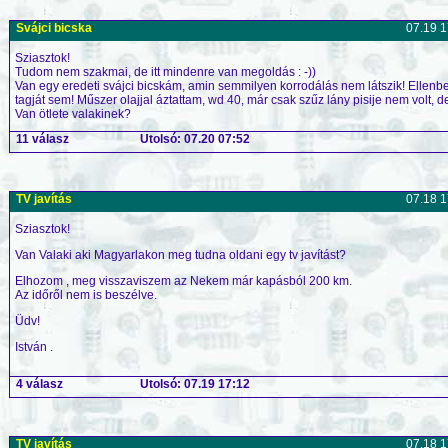
Svájci bicska
07.19 1
Sziasztok!
Tudom nem szakmai, de itt mindenre van megoldás : -))
Van egy eredeti svájci bicskám, amin semmilyen korrodálás nem látszik! Ellenben
tagját sem! Műszer olajjal áztattam, wd 40, már csak szűz lány pisije nem volt, 
Van ötlete valakinek?
11 válasz
Utolsó: 07.20 07:52
TV javítás
07.18 1
Sziasztok!
Van Valaki aki Magyarlakon meg tudna oldani egy tv javítást?
Elhozom , meg visszaviszem az Nekem már kapásból 200 km.
Az időről nem is beszélve.
Üdv!
István .
4 válasz
Utolsó: 07.19 17:12
TV javítás
07.18 1