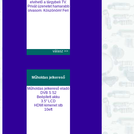
elvihető a tárgybeli TV.
Privát üzenetet hamarabb
olvasom. Köszönöm! Feri
válasz >>
Műholdas jelkereső
Műholdas jelkereső eladó
DVB S S2
Beépített akku
3.5" LCD
HDMI kimenet stb
10eft