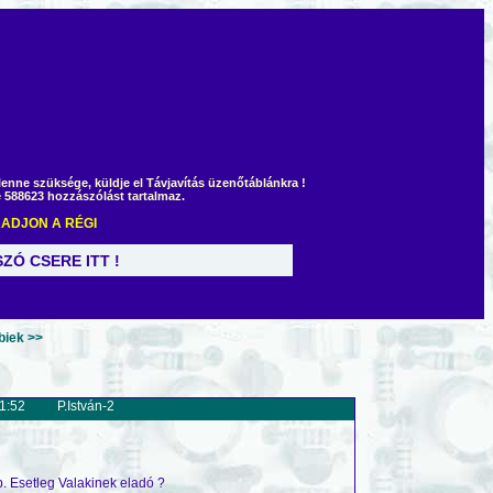
lenne szüksége, küldje el Távjavítás üzenőtáblánkra !
 588623 hozzászólást tartalmaz.
ADJON A RÉGI
LSZÓ CSERE ITT !
y, domén regisztráció
biek >>
1:52
P.István-2
. Esetleg Valakinek eladó ?