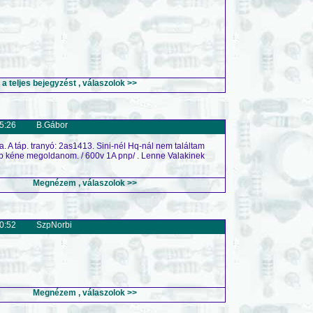
 teljes bejegyzést , válaszolok >>
5:26
B.Gábor
ja. A táp. tranyó: 2as1413. Sini-nél Hq-nál nem találtam
abb kéne megoldanom. / 600v 1A pnp/ . Lenne Valakinek
Megnézem , válaszolok >>
0:52
SzpNorbi
Megnézem , válaszolok >>