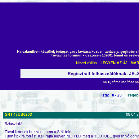
Ha valamilyen készülék építése, vagy javítása közben tanácsra, segítségre 
Távjavítás fórumunk összesen 162601 témát és ezekre
Nézet váltás:
LEGYEN AZ ÚJ
-
MAR
Regisztrált felhasználóknak: JE
Programozás, weblap építés, webtárhel
>> Új téma indítása >>
lista: 0 - 25
régeb
SRT 43UB6203
08.04 2
Sziasztok!
Távot keresek hozzá de nem a SINI félét.
Tudnátok rá forrást. Kell rajta legyen NETFLIX meg a YOUTUBE gyorshívó gomb