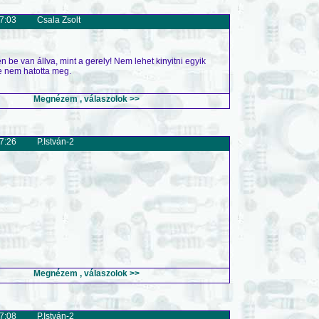
7:03
Csala Zsolt
 be van állva, mint a gerely! Nem lehet kinyitni egyik
de nem hatotta meg.
Megnézem , válaszolok >>
7:26
P.István-2
Megnézem , válaszolok >>
7:08
P.István-2