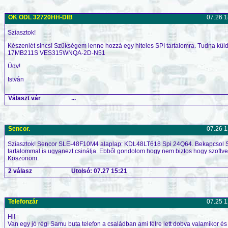
OK ODL 32720HH-DIB
07.26 1
Sziasztok!
Készenlét sincs! Szükségem lenne hozzá egy hiteles SPI tartalomra. Tudna küld
17MB211S VES315WNQA-2D-N51
Üdv!
István
Választ vár
...
Sencor.
07.26 1
Sziasztok! Sencor SLE-48F10M4 alaplap: KDL48LT618 Spi 24Q64. Bekapcsol Se
tartalommal is ugyanezt csinálja. Ebből gondolom hogy nem biztos hogy szoftverh
Köszönöm.
2 válasz
Utolsó: 07.27 15:21
Telefonzár
07.25 1
Hi!
Van egy jó régi Samu buta telefon a családban ami félre lett dobva valamikor és 