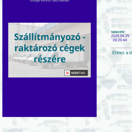
Google kereső használható
spacetv
:
2025.04.25
09:20:44
Ehhez a t