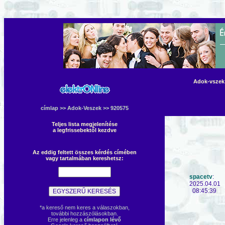
Adok-vszek 
címlap
>>
Adok-Veszek
>> 920575
Teljes lista megjelenítése
a legfrissebektől kezdve
Az eddig feltett összes kérdés címében
vagy tartalmában kereshetsz:
spacetv
:
2025.04.01
08:45:39
*a kereső nem keres a válaszokban,
további hozzászólásokban.
Erre jelenleg a
címlapon lévő