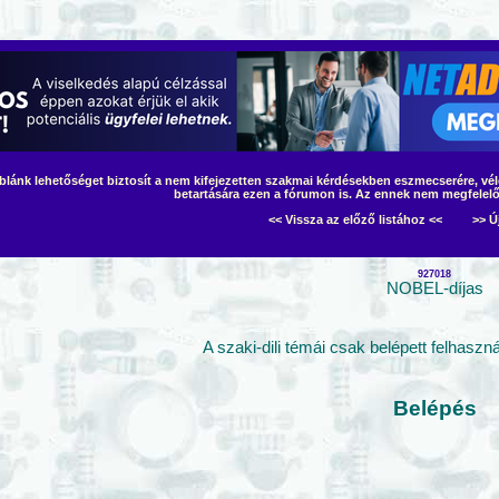
áblánk lehetőséget biztosít a nem kifejezetten szakmai kérdésekben eszmecserére, vé
betartására ezen a fórumon is. Az ennek nem megfelelő
<< Vissza az előző listához <<
>> Ú
927018
NOBEL-díjas
A szaki-dili témái csak belépett felhasz
Belépés