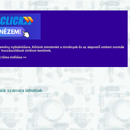
lemény nyilvánításra. Kérünk mindenkit a törvények és az alapvető emberi normák
 hozzászólások törlésre kerülnek.
j téma indítása >>
nálók számára láthatóak.