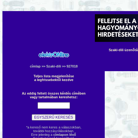
Szaki-dili üzenőt
címlap
>>
Szaki-dili
>> 927018
Teljes lista megjelenítése
a legfrissebektől kezdve
Az eddig feltett összes kérdés címében
vagy tartalmában kereshetsz:
*a kereső nem keres a válaszokban,
további hozzászólásokban.
Erre jelenleg a
címlapon lévő