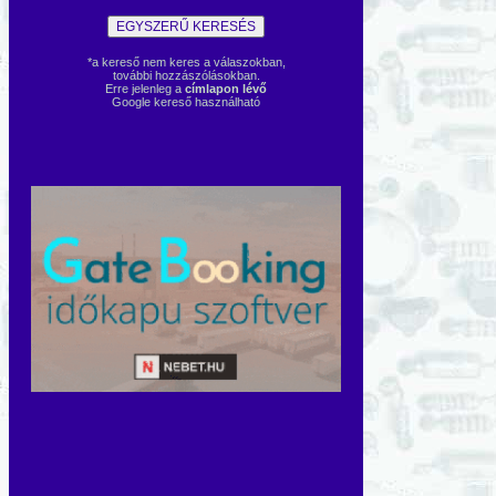
*a kereső nem keres a válaszokban,
további hozzászólásokban.
Erre jelenleg a
címlapon lévő
Google kereső használható