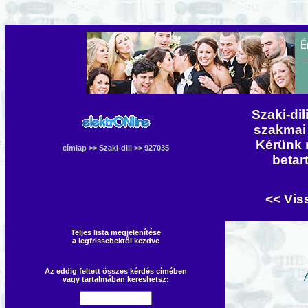
Szaki-dil
szakmai 
Kérünk 
címlap
>>
Szaki-dili
>> 927035
betar
<< Vis
Teljes lista megjelenítése
a legfrissebektől kezdve
Az eddig feltett összes kérdés címében
vagy tartalmában kereshetsz: