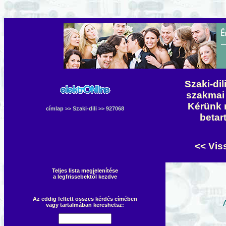
Szaki-dil
szakmai 
Kérünk 
címlap
>>
Szaki-dili
>> 927068
betar
<< Vis
Teljes lista megjelenítése
a legfrissebektől kezdve
Az eddig feltett összes kérdés címében
vagy tartalmában kereshetsz: