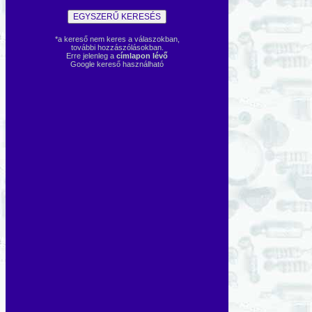
*a kereső nem keres a válaszokban,
további hozzászólásokban.
Erre jelenleg a
címlapon lévő
Google kereső használható