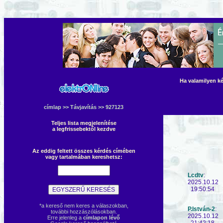
Ha valamilyen ké
címlap
>>
Távjavítás
>> 927123
Teljes lista megjelenítése
a legfrissebektől kezdve
Az eddig feltett összes kérdés címében
vagy tartalmában kereshetsz:
Lcdtv
:
2025.10.12
19:50:54
*a kereső nem keres a válaszokban,
P.István-2
:
további hozzászólásokban.
2025.10.12
Erre jelenleg a
címlapon lévő
21:42:18