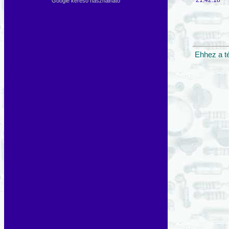
Google kereső használható
Ehhez a t