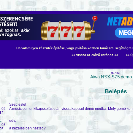
Ha valamilyen készülék építése, vagy javítása közben tanácsra, segítségre 
<< Vissza az előző listához <<
>> Ú
927863
Aiwa NSX-SZ5 demo
Belépés
Szép estét
1.02
A music center kikapcsolás után visszakapcsol demo módba. Mely gomb kom
12
t
:
üdv:
1.03
a kezelésiben nézted?
06