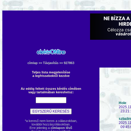
címlap
>>
Távjavítás
>> 927863
Teljes lista megjelenítése
a legfrissebektől kezdve
Az eddig feltett összes kérdés címében
vagy tartalmában kereshetsz:
Hole
:
2025.1
23:21:
szbalin
*a kereső nem keres a válaszokban,
2025.1
további hozzászólásokban.
09:45:
Erre jelenleg a
címlapon lévő