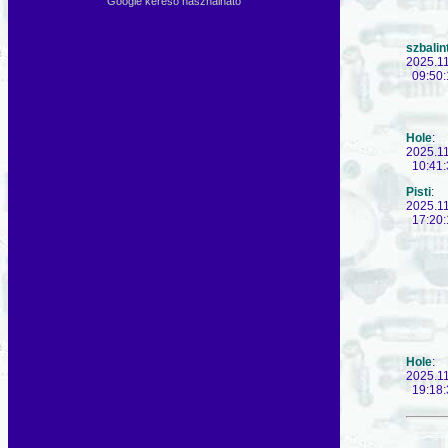
Google kereső használható
szbalin
2025.1
09:50:
Hole
:
2025.1
10:41:
Pisti
:
2025.1
17:20:
Hole
:
2025.1
19:18: