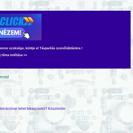
lenne szüksége, küldje el Távjavítás üzenőtáblánkra !
j téma indítása >>
 mód
binációval lehet kikapcsolni? Köszönöm.