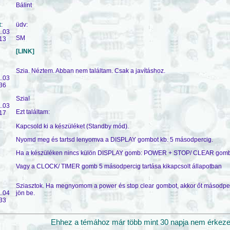
Bálint
t
:
üdv:
1.03
SM
13
[LINK]
Szia. Néztem. Abban nem találtam. Csak a javításhoz.
1.03
36
Szia!
1.03
Ezt találtam:
17
Kapcsold ki a készüléket (Standby mód).
Nyomd meg és tartsd lenyomva a DISPLAY gombot kb. 5 másodpercig.
Ha a készüléken nincs külön DISPLAY gomb: POWER + STOP/ CLEAR gomb
Vagy a CLOCK/ TIMER gomb 5 másodpercig tartása kikapcsolt állapotban
Sziasztok. Ha megnyomom a power és stop clear gombot, akkor őt másodperc
1.04
jön be.
33
Ehhez a témához már több mint 30 napja nem érkezett