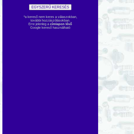
*a kereső nem keres a válaszokban,
további hozzászólásokban.
Erre jelenleg a
címlapon lévő
Google kereső használható