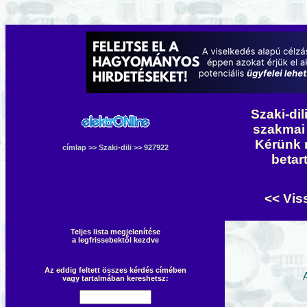
Szaki-dil
szakmai 
Kérünk 
címlap
>>
Szaki-dili
>> 927922
betar
<< Vis
Teljes lista megjelenítése
a legfrissebektől kezdve
Az eddig feltett összes kérdés címében
vagy tartalmában kereshetsz: