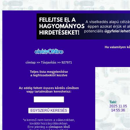
Ha valamilyen ké
címlap
>>
Távjavítás
>> 927971
Teljes lista megjelenítése
a legfrissebektől kezdve
Az eddig feltett összes kérdés címében
vagy tartalmában kereshetsz:
Taki
:
2025.11.05
14:55:36
*a kereső nem keres a válaszokban,
további hozzászólásokban.
Erre jelenleg a
címlapon lévő