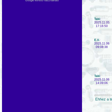
Google kereső használható
Taki
:
2025.11.05
17:16:50
E.V.
:
2025.11.06
09:08:38
Taki
:
2025.11.06
14:09:06
Ehhez a t