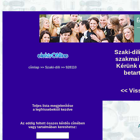
Szaki-dil
szakmai 
Kérünk 
címlap
>>
Szaki-dili
>> 928110
betar
<< Vis
Teljes lista megjelenítése
a legfrissebektől kezdve
Az eddig feltett összes kérdés címében
vagy tartalmában kereshetsz: