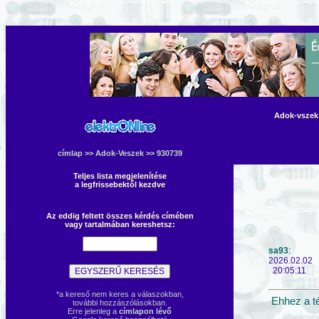
Adok-vszek 
címlap
>>
Adok-Veszek
>> 930739
Teljes lista megjelenítése
a legfrissebektől kezdve
Az eddig feltett összes kérdés címében
vagy tartalmában kereshetsz:
sa93
:
2026.02.02
20:05:11
*a kereső nem keres a válaszokban,
Ehhez a t
további hozzászólásokban.
Erre jelenleg a
címlapon lévő