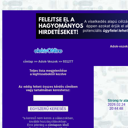
Adok-vszek 
címlap
>>
Adok-Veszek
>> 931277
Teljes lista megjelenítése
a legfrissebektől kezdve
Az eddig feltett összes kérdés címében
vagy tartalmában kereshetsz:
Strong tv al
2026.02.24
20:44:48
*a kereső nem keres a válaszokban,
további hozzászólásokban.
Erre jelenleg a
címlapon lévő