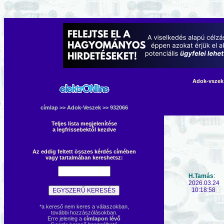
Adok-vszek 
címlap
>>
Adok-Veszek
>> 932066
Teljes lista megjelenítése
a legfrissebektől kezdve
Az eddig feltett összes kérdés címében
vagy tartalmában kereshetsz:
H.Tamás
:
2026.03.24
10:18:58
*a kereső nem keres a válaszokban,
további hozzászólásokban.
Erre jelenleg a
címlapon lévő