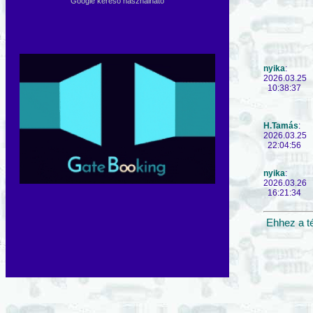
Google kereső használható
nyika
:
2026.03.25
10:38:37
H.Tamás
:
2026.03.25
22:04:56
nyika
:
2026.03.26
16:21:34
Ehhez a t