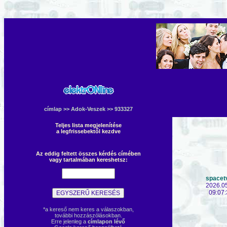
címlap
>>
Adok-Veszek
>> 933327
Teljes lista megjelenítése
a legfrissebektől kezdve
Az eddig feltett összes kérdés címében
vagy tartalmában kereshetsz:
spacet
2026.0
09:07:
*a kereső nem keres a válaszokban,
további hozzászólásokban.
Erre jelenleg a
címlapon lévő