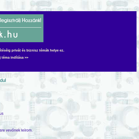
éséig privát és biznisz témák helye ez.
j téma indítása >>
dul
cus
sre vevőnek leírom.