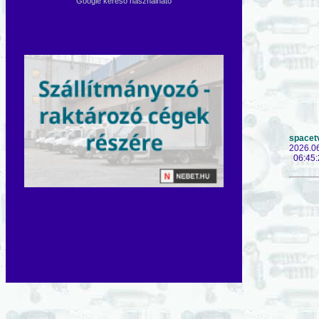
Google kereső használható
spacet
2026.0
06:45: