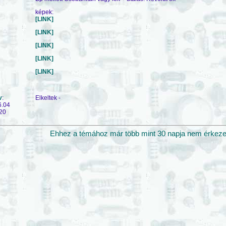
képek:
[LINK]
[LINK]
[LINK]
[LINK]
[LINK]
v
:
Elkeltek -
6.04
20
Ehhez a témához már több mint 30 napja nem érkezett