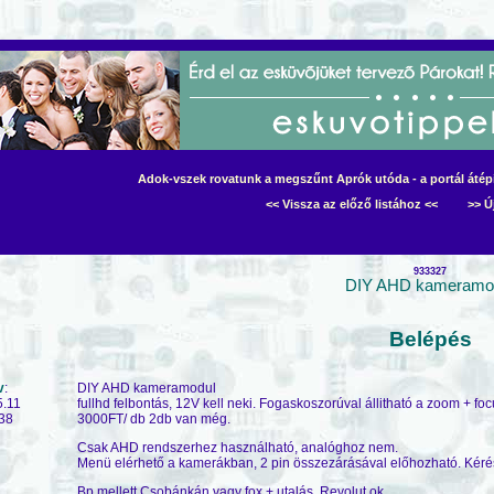
Adok-vszek rovatunk a megszűnt Aprók utóda - a portál átépít
<< Vissza az előző listához <<
>> Ú
933327
DIY AHD kameramo
Belépés
v
:
DIY AHD kameramodul
5.11
fullhd felbontás, 12V kell neki. Fogaskoszorúval állitható a zoom + fo
38
3000FT/ db 2db van még.
Csak AHD rendszerhez használható, analóghoz nem.
Menü elérhető a kamerákban, 2 pin összezárásával előhozható. Kéré
Bp mellett Csobánkán vagy fox + utalás. Revolut ok