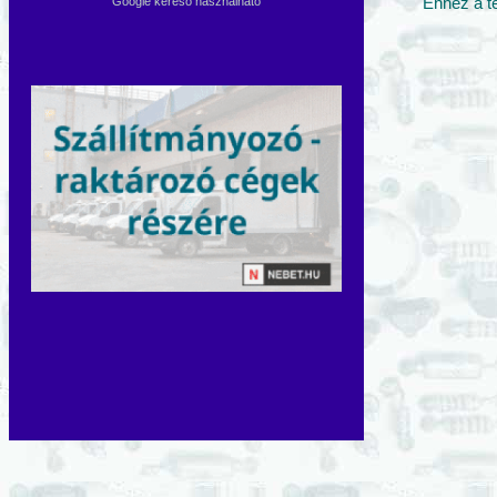
Google kereső használható
Ehhez a t