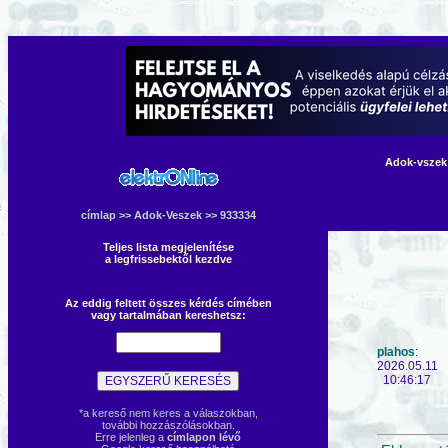
Adok-vszek 
címlap
>>
Adok-Veszek
>> 933334
Teljes lista megjelenítése
a legfrissebektől kezdve
Az eddig feltett összes kérdés címében
vagy tartalmában kereshetsz:
plahos
:
2026.05.11
10:46:17
*a kereső nem keres a válaszokban,
további hozzászólásokban.
Erre jelenleg a
címlapon lévő