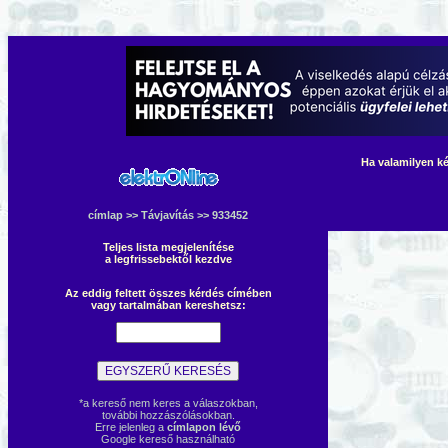
Ha valamilyen ké
címlap
>>
Távjavítás
>> 933452
Teljes lista megjelenítése
a legfrissebektől kezdve
Az eddig feltett összes kérdés címében
vagy tartalmában kereshetsz:
*a kereső nem keres a válaszokban,
további hozzászólásokban.
Erre jelenleg a
címlapon lévő
Google kereső használható