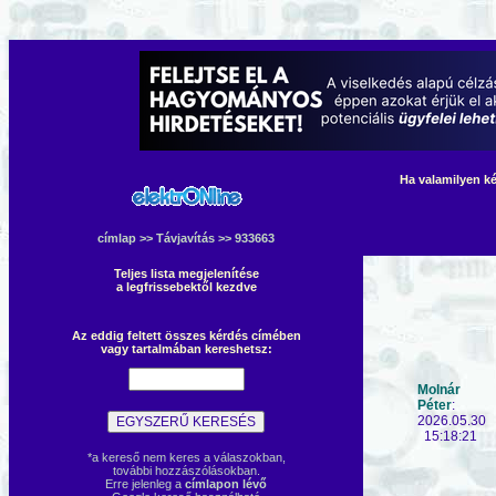
Ha valamilyen ké
címlap
>>
Távjavítás
>> 933663
Teljes lista megjelenítése
a legfrissebektől kezdve
Az eddig feltett összes kérdés címében
vagy tartalmában kereshetsz:
Molnár
Péter
:
2026.05.30
15:18:21
*a kereső nem keres a válaszokban,
további hozzászólásokban.
Erre jelenleg a
címlapon lévő