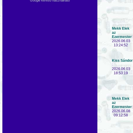
Google kereső használható
Mekk Elek
az
Ezermester
:
2026.06.03
13:24:52
Kiss Sándor
:
2026.06.03
18:53:19
Mekk Elek
az
Ezermester
:
2026.06.08
09:12:58