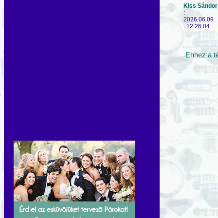
Kiss Sándor
:
2026.06.09
12:26:04
Ehhez a t