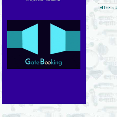
Google kereső használható
Ehhez a t