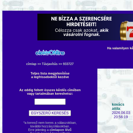
Ha valamilyen ké
címlap
>>
Távjavítás
>> 933727
Teljes lista megjelenítése
a legfrissebektől kezdve
Az eddig feltett összes kérdés címében
vagy tartalmában kereshetsz:
kovács
attila
:
2026.06.03
20:56:19
*a kereső nem keres a válaszokban,
további hozzászólásokban.
Erre jelenleg a
címlapon lévő