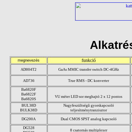
Alkatré
funkció
megnevezés
AD004T2
GaAs MMIC transfer switch DC-4GHz
AD736
True RMS - DC konverter
Ba6820F
Ba6822F
VU méter LED sor meghajtó 2 x 12 pontos
Ba6820S
BUL38D
Nagyfeszültségû gyorskapcsoló
BULK38D
teljesítménytranzisztor
DG200A
Dual CMOS SPST analog kapcsoló
DG528
8 csatornás multiplexer