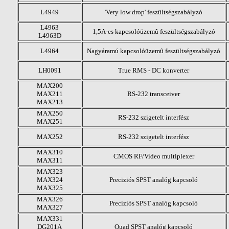
L4949
'Very low drop' feszültségszabályzó
L4963
1,5A-es kapcsolóüzemû feszültségszabályzó
L4963D
L4964
Nagyáramú kapcsolóüzemû feszültségszabályzó
LH0091
True RMS - DC konverter
MAX200
MAX211
RS-232 transceiver
MAX213
MAX250
RS-232 szigetelt interfész
MAX251
MAX252
RS-232 szigetelt interfész
MAX310
CMOS RF/Video multiplexer
MAX311
MAX323
MAX324
Preciziós SPST analóg kapcsoló
MAX325
MAX326
Preciziós SPST analóg kapcsoló
MAX327
MAX331
DG201A
Quad SPST analóg kapcsoló