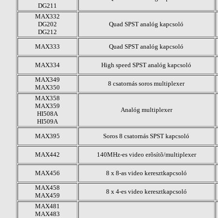
DG211
MAX332
DG202
Quad SPST analóg kapcsoló
DG212
MAX333
Quad SPST analóg kapcsoló
MAX334
High speed SPST analóg kapcsoló
MAX349
8 csatornás soros multiplexer
MAX350
MAX358
MAX359
Analóg multiplexer
HI508A
HI509A
MAX395
Soros 8 csatornás SPST kapcsoló
MAX442
140MHz-es video erõsítõ/multiplexer
MAX456
8 x 8-as video keresztkapcsoló
MAX458
8 x 4-es video keresztkapcsoló
MAX459
MAX481
MAX483