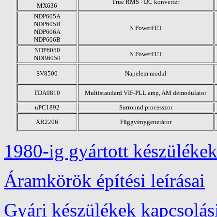
True RMS - DC konverter
MX636
NDP605A
NDP605B
N PowerFET
NDP606A
NDP606B
NDP6050
N PowerFET
NDB6050
SV8500
Napelem modul
TDA9810
Multistandard VIF-PLL amp, AM demodulator
uPC1892
Surround processzor
XR2206
Függvénygenerátor
1980-ig gyártott készülékek
Áramkörök építési leírásai
Gyári készülékek kapcsolási