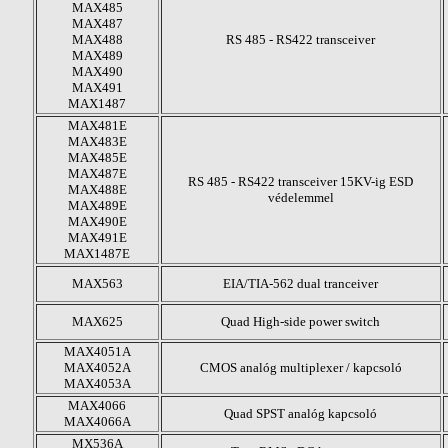
MAX485
MAX487
MAX488
RS 485 - RS422 transceiver
MAX489
MAX490
MAX491
MAX1487
MAX481E
MAX483E
MAX485E
MAX487E
RS 485 - RS422 transceiver 15KV-ig ESD
MAX488E
védelemmel
MAX489E
MAX490E
MAX491E
MAX1487E
MAX563
EIA/TIA-562 dual tranceiver
MAX625
Quad High-side power switch
MAX4051A
MAX4052A
CMOS analóg multiplexer / kapcsoló
MAX4053A
MAX4066
Quad SPST analóg kapcsoló
MAX4066A
MX536A