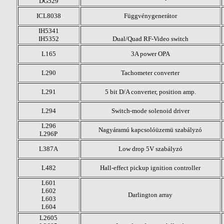
DG529
ICL8038
Függvénygenerátor
IH5341
IH5352
Dual/Quad RF-Video switch
L165
3A power OPA
L290
Tachometer converter
L291
5 bit D/A converter, position amp.
L294
Switch-mode solenoid driver
L296
Nagyáramú kapcsolóüzemü szabályzó
L296P
L387A
Low drop 5V szabályzó
L482
Hall-effect pickup ignition controller
L601
L602
Darlington array
L603
L604
L2605