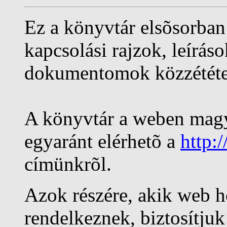
Ez a könyvtár elsõsorba
kapcsolási rajzok, leírás
dokumentomok közzétételé
A könyvtár a weben magya
egyaránt elérhetõ a
http:
címünkrõl.
Azok részére, akik web h
rendelkeznek, biztosítjuk 