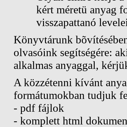
kért méretü anyag f
visszapattanó level
Könyvtárunk bõvítésében
olvasóink segítségére: ak
alkalmas anyaggal, kérj
A közzétenni kívánt anya
formátumokban tudjuk fe
- pdf fájlok
- komplett html dokume