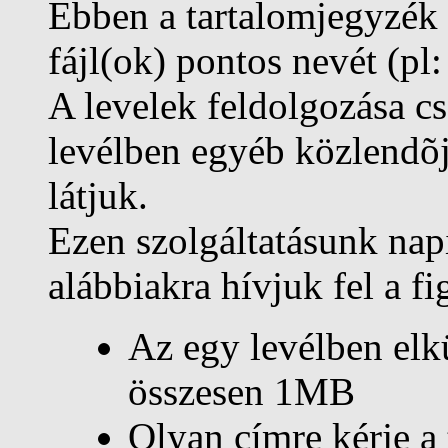
Ebben a tartalomjegyzék a
fájl(ok) pontos nevét (p
A levelek feldolgozása c
levélben egyéb közlendõjé
látjuk.
Ezen szolgáltatásunk nap
alábbiakra hívjuk fel a f
Az egy levélben elk
összesen 1MB
Olyan címre kérje a 