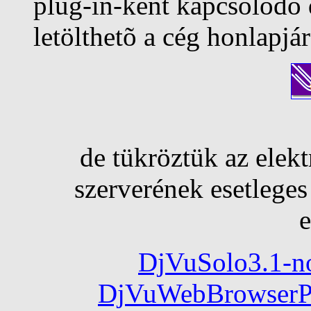
plug-in-ként kapcsolódó
letölthetõ a cég honlapjár
de tükröztük az elekt
szerverének esetlege
e
DjVuSolo3.1-n
DjVuWebBrowserP