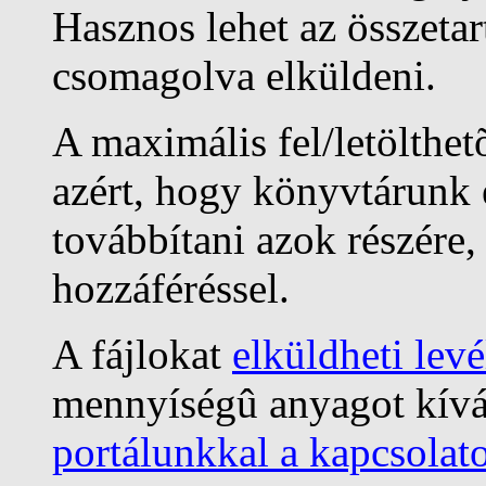
Hasznos lehet az összetar
csomagolva elküldeni.
A maximális fel/letölthe
azért, hogy könyvtárunk e
továbbítani azok részére
hozzáféréssel.
A fájlokat
elküldheti lev
mennyíségû anyagot kíván
portálunkkal a kapcsolato