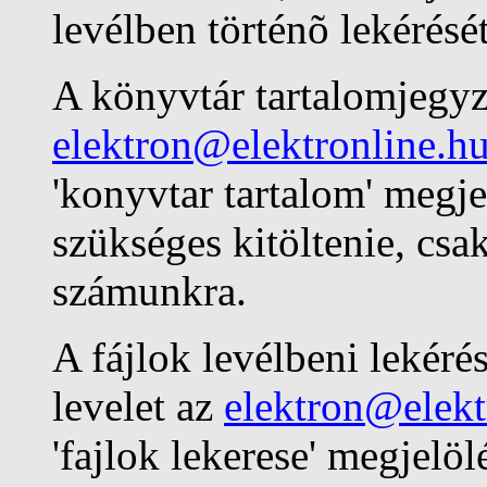
levélben történõ lekérését
A könyvtár tartalomjegyz
elektron@elektronline.h
'konyvtar tartalom' megje
szükséges kitöltenie, csa
számunkra.
A fájlok levélbeni lekér
levelet az
elektron@elekt
'fajlok lekerese' megjelöl