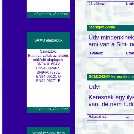
11 válasz
Utol
bővebben, válasz >>
Starligwt 22slta
Üdv mindenkinek 
SAMU alaplapok
ami van a Sini- 
Sziasztok!
3 válasz
Utol
Eladóvá váltak az alábbi,
működő alaplapok:
BN94-01604 A
BN94-08246 S
BN94-07323E
SCM1242MF keresnék megb
BN94-09121 Q
BN94-08271 B
...
Üdv!
Keresnék egy ilye
van, de nem tud
bővebben, válasz >>
Választ vár
...
Vennék: Sony Main