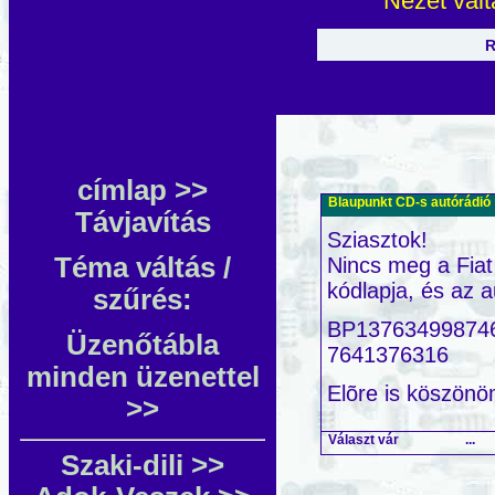
Nézet vál
Progra
R
címlap
>>
Blaupunkt CD-s autórádió
Távjavítás
Sziasztok!
Téma váltás /
Nincs meg a Fia
kódlapja, és az 
szűrés:
BP13763499874
Üzenőtábla
7641376316
minden üzenettel
Elõre is köszönö
>>
Választ vár
...
Szaki-dili >>