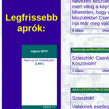
Nevezett készülé
mert villog a ké
hihetetlen, hogy
Legfrissebb
készülékbe! Cser
írja már meg val
aprók:
8 válasz
Utol
Samsung ue49mu8002txxh 
ingyen félTV
Sziasztok! Cserél
Nem az én hirdetésem:
Köszönöm!
[LINK]
1 válasz
Utol
AKAI LET47FS4780 (CV9202
Sziasztok!
Valakinek esetle
válasz >>