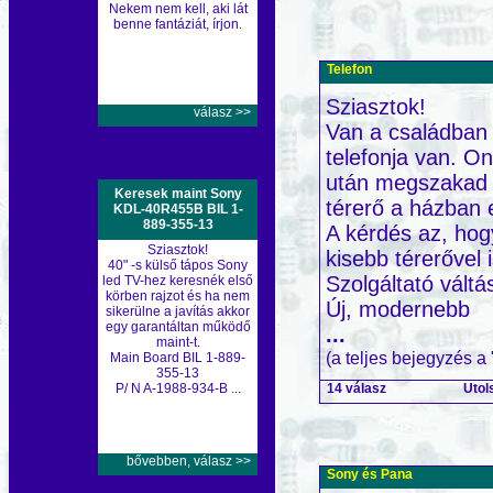
Nekem nem kell, aki lát
benne fantáziát, írjon.
Telefon
Sziasztok!
válasz >>
Van a családban
telefonja van. O
után megszakad a 
Keresek maint Sony
térerő a házban 
KDL-40R455B BIL 1-
889-355-13
A kérdés az, hog
Sziasztok!
kisebb térerővel
40" -s külső tápos Sony
Szolgáltató vált
led TV-hez keresnék első
körben rajzot és ha nem
Új, modernebb
sikerülne a javítás akkor
egy garantáltan működő
...
maint-t.
(a teljes bejegyzés a
Main Board BIL 1-889-
355-13
14 válasz
Utol
P/ N A-1988-934-B ...
bővebben, válasz >>
Sony és Pana