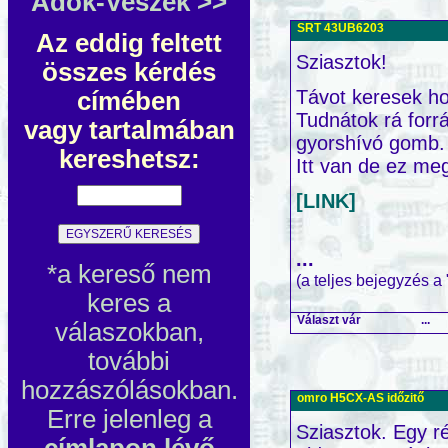
Adok-Veszek >>
SRT 43UB6203
Az eddig feltett
Sziasztok!
összes kérdés
Távot keresek ho
címében
Tudnátok rá for
vagy tartalmában
gyorshívó gomb. 
kereshetsz:
Itt van de ez megi
[LINK]
...
*a kereső nem
(a teljes bejegyzés a
keres a
Választ vár
...
válaszokban,
további
hozzászólásokban.
omro H5CX-AS időzitő
Erre jelenleg a
Sziasztok. Egy ré
címlapon lévő