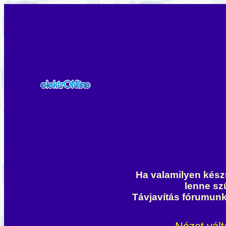
Ha valamilyen készü
lenne sz
Távjavítás fórumun