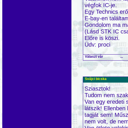
végfok IC-je.
Egy Technics er
E-bay-en találta
Gondolom ma már 
(Lásd STK IC csa
Előre is köszi.
Üdv: proci
Választ vár
...
Svájci bicska
Sziasztok!
Tudom nem szakma
Van egy eredeti 
látszik! Ellenben
tagját sem! Műsze
nem volt, de nem