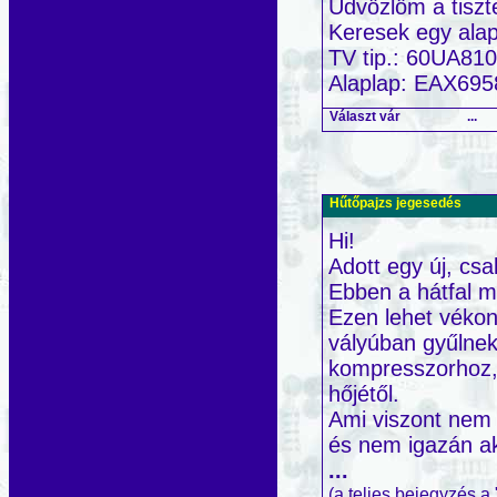
Üdvözlöm a tiszte
Keresek egy alap
TV tip.: 60UA8
Alaplap: EAX695
Választ vár
...
Hűtőpajzs jegesedés
Hi!
Adott egy új, csa
Ebben a hátfal m
Ezen lehet vékony
vályúban gyűlnek
kompresszorhoz, 
hőjétől.
Ami viszont nem 
és nem igazán ak
...
(a teljes bejegyzés a