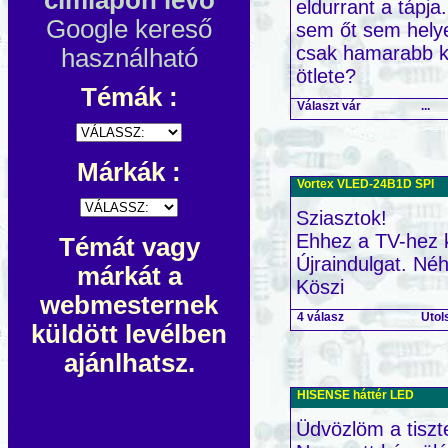
eldurrant a tápja
Google kereső
sem őt sem helyet
csak hamarabb k
használható
ötlete?
Témák :
Választ vár
...
Márkák :
Vortex VLED-24B1D SPI
Sziasztok!
Ehhez a TV-hez 
Témát vagy
Újraindulgat. Néh
márkát a
Köszi
webmesternek
4 válasz
Utol
küldött levélben
ajánlhatsz.
HISENSE háttér LED
Üdvözlöm a tiszte