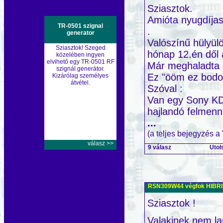
Sziasztok.
Amióta nyugdíjas
TR-0501 szignal
.
generator
Valószínű hülyül
Sziasztok! Szeged
hónap 12.én dől a
közelében ingyen
elvihető egy TR-0501 RF
Már meghaladta a
szignál generátor.
Ez "ööm ez bodot
Kizárólag személyes
átvétel.
Szóval :
Van egy Sony KD
hajlandó felmenni
...
(a teljes bejegyzés a
válasz >>
9 válasz
Utol
RSN309W44 végfok HIBRID 
Sziasztok !
Valakinek nem la