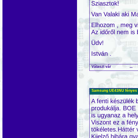
Sziasztok!
Van Valaki aki M
Elhozom , meg v
Az időről nem is 
Üdv!
István .
Választ vár
...
Samsung UE43NU fényes ke
A fenti készülék 
produkálja. BOE k
is ugyanaz a hely
Viszont ez a fény
tökéletes.Háttér 
Kijelző hibára gy