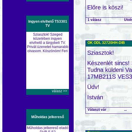
Előre is köszi!
1 válasz
Utol
Ingyen elvihető TS3301
TV
Sziasztok! Szeged
közelében ingyen
OK ODL 32720HH-DIB
elvihető a tárgybeli TV.
Privát üzenetet hamarabb
olvasom. Köszönöm! Feri
Sziasztok!
Készenlét sincs!
Tudna küldeni Va
17MB211S VES
Üdv!
válasz >>
István
Választ vár
...
Műholdas jelkereső
Műholdas jelkereső eladó