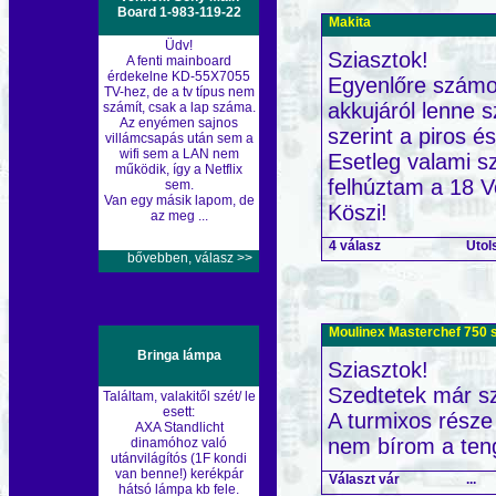
Board 1-983-119-22
Makita
Üdv!
Sziasztok!
A fenti mainboard
érdekelne KD-55X7055
Egyenlőre számom
TV-hez, de a tv típus nem
akkujáról lenne 
számít, csak a lap száma.
Az enyémen sajnos
szerint a piros és
villámcsapás után sem a
wifi sem a LAN nem
Esetleg valami sz
működik, így a Netflix
felhúztam a 18 V
sem.
Van egy másik lapom, de
Köszi!
az meg ...
4 válasz
Utol
bővebben, válasz >>
Moulinex Masterchef 750 
Bringa lámpa
Sziasztok!
Szedtetek már sz
Találtam, valakitől szét/ le
esett:
A turmixos része
AXA Standlicht
nem bírom a teng
dinamóhoz való
utánvilágítós (1F kondi
van benne!) kerékpár
Választ vár
...
hátsó lámpa kb fele.