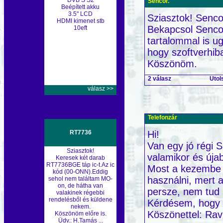
DVB S S2
Sencor.
Beépített akku
3.5" LCD
Sziasztok! Senc
HDMI kimenet stb
Bekapcsol Sencor
10eft
tartalommal is u
hogy szoftverhiba
Köszönöm.
2 válasz
Utol
válasz >>
Telefonzár
Hi!
RT7736
Van egy jó régi S
Sziasztok!
valamikor és újab
Keresek két darab
RT7736BGE táp ic-t.Az ic
Most a kezembe a
kód (00-ONN).Eddig
használni, mert a
sehol nem találtam MO-
on, de hátha van
persze, nem tud 
valakinek régebbi
rendelésből és küldene
Kérdésem, hogy f
nekem.
Köszönettel: Rav
Köszönöm előre is.
Üdv.: H.Tamás ...