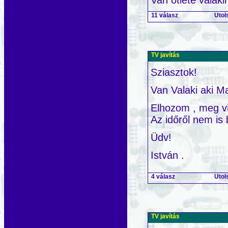
Van ötlete valak
11 válasz
Utol
TV javítás
Sziasztok!
Van Valaki aki M
Elhozom , meg v
Az időről nem is 
Üdv!
István .
4 válasz
Utol
TV javítás