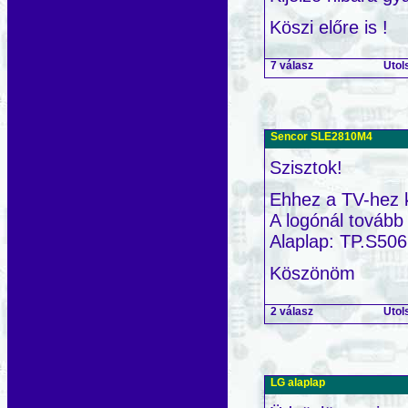
Köszi előre is !
7 válasz
Utol
Sencor SLE2810M4
Szisztok!
Ehhez a TV-hez 
A logónál tovább 
Alaplap: TP.S50
Köszönöm
2 válasz
Utol
LG alaplap