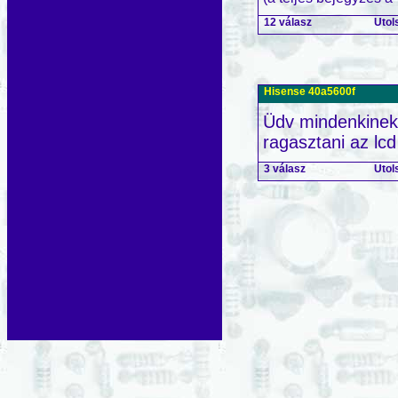
12 válasz
Utol
Hisense 40a5600f
Üdv mindenkinek,
ragasztani az lcd
3 válasz
Utol