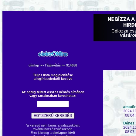
címlap
>>
Távjavítás
>> 914658
Teljes lista megjelenítése
a legfrissebektől kezdve
Az eddig feltett összes kérdés címében
vagy tartalmában kereshetsz:
amatõr
2024.1
08:04:
Dénes 
*a kereső nem keres a válaszokban,
2024.1
további hozzászólásokban.
08:07:
Erre jelenleg a
címlapon lévő