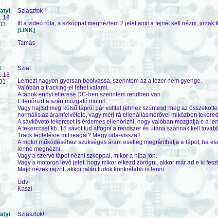
atyi
:
Sziasztok !
1.18
Itt a videó róla, a szkóppal megnéztem 2 jelet,amit a fejnél kell nézni, jónak
03
[LINK]
Tamás
8
:
Szia!
1.18
Lemezt nagyon gyorsan beolvassa, szerintem az a lézer nem gyenge.
01
Valóban a tracking-el lehet valami.
A tápok ennyi eltérése DC-ben szerintem rendben van.
Ellenőrizd a szán mozgató motort.
Vagy hajtsd meg külső tápról pár volttal (ehhez szüntesd meg az összekötte
normális az áramfelvétele, vagy mérj rá ellenállásmérővel miközben tekered
A sávkövető tekercset is érdemes ellenőrizni, hogy valóban mozgatja e a len
A tekerccsel kb. 15 sávot tud átfogni a rendszer és utána szánnak kell tová
Track léptetésre mit reagál? Megy oda-vissza?
A motor működéséhez szükséges áram esetleg megránthatja a tápot, ha ese
lenne megnézni.
Vagy a szervó tápot nézni szkóppal, mikor a hiba jön.
Vagy a motoron levő jelet, hogy mikor elkezd zörögni, akkor már ad e ki fesz
Majd nézek rajzot, akkor talán tudok konkrétabb is lenni.
Üdv!
Kaszi
atyi
:
Sziasztok!