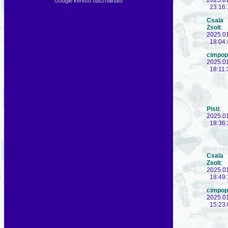
Google kereső használható
23:16:
Csala
Zsolt
:
2025.0
18:04:
cimpop
2025.0
18:11:
Pisti
:
2025.0
18:36:
Csala
Zsolt
:
2025.0
18:49:
cimpop
2025.0
15:23: