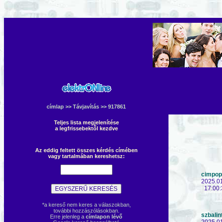
címlap
>>
Távjavítás
>> 917861
Teljes lista megjelenítése
a legfrissebektől kezdve
Az eddig feltett összes kérdés címében
vagy tartalmában kereshetsz:
cimpop
2025.0
17:00:
*a kereső nem keres a válaszokban,
további hozzászólásokban.
szbalin
Erre jelenleg a
címlapon lévő
2025.0