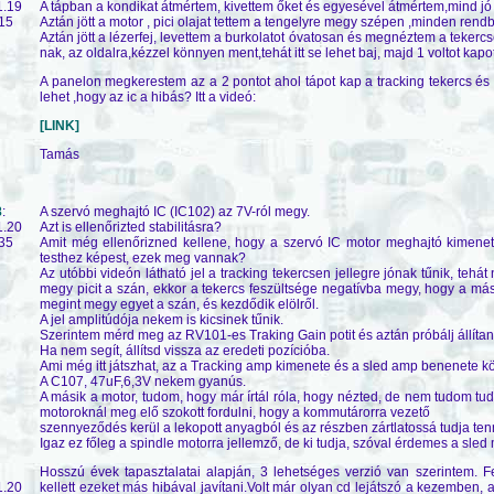
1.19
A tápban a kondikat átmértem, kivettem őket és egyesével átmértem,mind jó 
15
Aztán jött a motor , pici olajat tettem a tengelyre megy szépen ,minden ren
Aztán jött a lézerfej, levettem a burkolatot óvatosan és megnéztem a tekercs
nak, az oldalra,kézzel könnyen ment,tehát itt se lehet baj, majd 1 voltot kapot
A panelon megkerestem az a 2 pontot ahol tápot kap a tracking tekercs és 
lehet ,hogy az ic a hibás? Itt a videó:
[LINK]
Tamás
8
:
A szervó meghajtó IC (IC102) az 7V-ról megy.
1.20
Azt is ellenőrizted stabilitásra?
35
Amit még ellenőrizned kellene, hogy a szervó IC motor meghajtó kimenet
testhez képest, ezek meg vannak?
Az utóbbi videón látható jel a tracking tekercsen jellegre jónak tűnik, tehát
megy picit a szán, ekkor a tekercs feszültsége negatívba megy, hogy a más
megint megy egyet a szán, és kezdődik elölről.
A jel amplitúdója nekem is kicsinek tűnik.
Szerintem mérd meg az RV101-es Traking Gain potit és aztán próbálj állítani
Ha nem segít, állítsd vissza az eredeti pozícióba.
Ami még itt játszhat, az a Tracking amp kimenete és a sled amp benenete köz
A C107, 47uF,6,3V nekem gyanús.
A másik a motor, tudom, hogy már írtál róla, hogy nézted, de nem tudom tu
motoroknál meg elő szokott fordulni, hogy a kommutárorra vezető
szennyeződés kerül a lekopott anyagból és az részben zártlatossá tudja tenn
Igaz ez főleg a spindle motorra jellemző, de ki tudja, szóval érdemes a sled
Hosszú évek tapasztalatai alapján, 3 lehetséges verzió van szerintem. F
1.20
kellett ezeket más hibával javítani.Volt már olyan cd lejátszó a kezemben, a