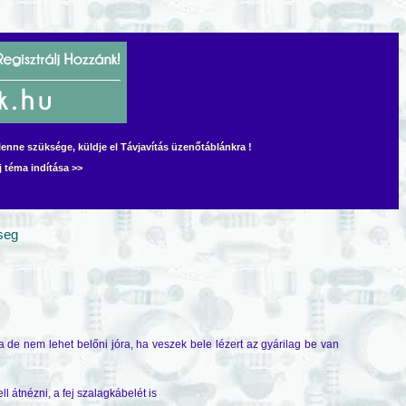
lenne szüksége, küldje el Távjavítás üzenőtáblánkra !
j téma indítása >>
seg
ta de nem lehet belőni jóra, ha veszek bele lézert az gyárilag be van
ll átnézni, a fej szalagkábelét is