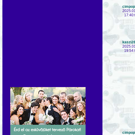
cimpop
2025.0
17:40:
kaszi2
2025.0
19:54:
cimpop