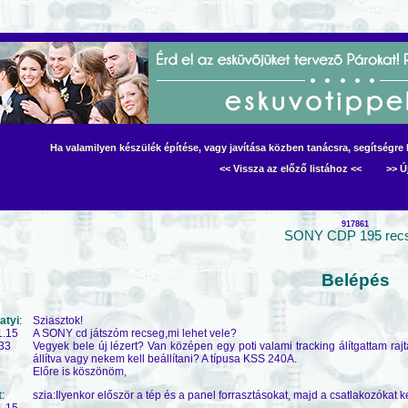
Ha valamilyen készülék építése, vagy javítása közben tanácsra, segítségre 
<< Vissza az előző listához <<
>> Ú
917861
SONY CDP 195 rec
Belépés
atyi
:
Sziasztok!
1.15
A SONY cd játszóm recseg,mi lehet vele?
33
Vegyek bele új lézert? Van középen egy poti valami tracking álítgattam raj
állítva vagy nekem kell beállítani? A típusa KSS 240A.
Előre is köszönöm,
t
:
szia:Ilyenkor először a tép és a panel forrasztásokat, majd a csatlakozókat ke
1.15