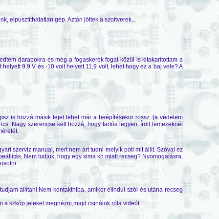
, elpusztíthatatlan gép. Aztán jöttek a szoftverek...
zedtem darabokra és még a fogaskerék fogai közül is kitakarítottam a
t helyett 9,9 V és -10 volt helyett 11,9 volt, lehet hogy ez a baj vele? A
kapsz is hozzá másik fejet lehet már a beépítésekor rossz..(a védelem
incs. Nagy szerencse kell hozzá, hogy tartós legyen. Írott lemezeknél
méretét.
i szerviz manual, mert nem árt tudni melyik poti mit állít. Szóval ez
beállítás. Nem tudjuk, hogy egy sima kh miatt recseg? Nyomogatásra,
osolni.
a tudjam állítani.Nem kontakthiba, amikor elindul szól és utána recseg
a szkóp jeleket megnézni,majd csinálok róla videót.