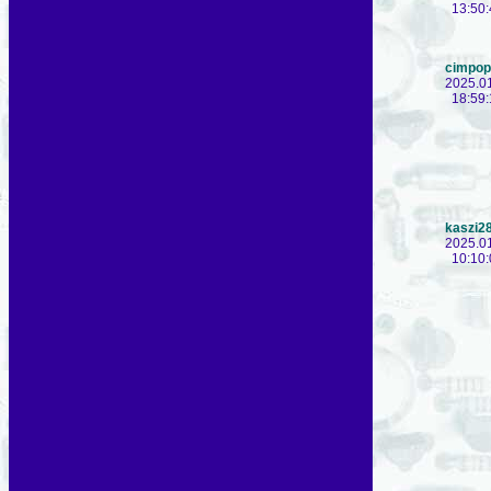
13:50:
cimpop
2025.0
18:59:
kaszi2
2025.0
10:10: