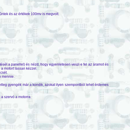
 tűntek és az értékek 100mv is megvolt.
tését a panellel) és nézd, hogy egyenletesen veszi e fel az áramot és
 a motort lassan kézzel.
csét.
bb mennie.
tleg gyengék már a kondik, azokat ilyen szempontból lehet érdemes
t a szervó a motorra.