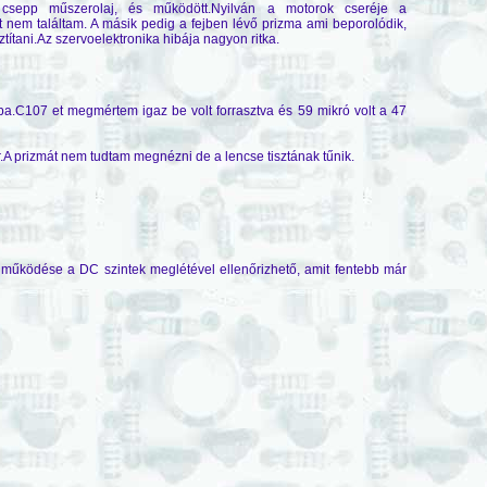
ár csepp műszerolaj, és működött.Nyilván a motorok cseréje a
 nem találtam. A másik pedig a fejben lévő prizma ami beporolódik,
títani.Az szervoelektronika hibája nagyon ritka.
otba.C107 et megmértem igaz be volt forrasztva és 59 mikró volt a 47
ér.A prizmát nem tudtam megnézni de a lencse tisztának tűnik.
a működése a DC szintek meglétével ellenőrizhető, amit fentebb már