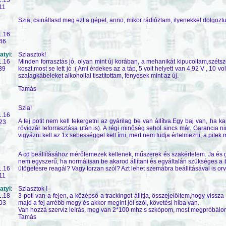
11
Szia, csináltasd meg ezt a gépet, anno, mikor rádióztam, ilyenekkel dolgoztunk
1.16
46
atyi
:
Sziasztok!
1.16
Minden forrasztás jó, olyan mint új korában, a mehanikát kipucoltam,széts
39
koszt,most se lett jó :( Ami érdekes az a táp, 5 volt helyett van 4,92 V , 10 vol
szalagkábeleket alkohollal tisztítottam, fényesek mint az új.
Tamás
Szia!
1.16
A fej potit nem kell tekergetni az gyárilag be van állítva.Egy baj van, ha 
23
rövidzár leforrasztása után is). A régi minőség sehol sincs már. Garancia n
vigyázni kell az 1x sebességgel kell írni, mert nem tudja értelmezni, a pitek 
A cd beállításához mérőlemezek kellenek, műszerek és szakértelem. Ja és gyár
nem egyszerű, ha normálisan be akarod állítani és egyáltalán szükséges a 
1.16
ütögetésre reagál? Vagy torzan szól? Azt lehet szemábra beállításával is orv
11
atyi
:
Sziasztok !
1.18
3 poti van a fejen, a középső a trackingot állítja, összejelöltem,hogy vissz
03
majd a fej arrébb megy és akkor megint jól szól, követési hiba van.
Van hozzá szerviz leírás, meg van 2*100 mhz s szkópom, most megpróbálom 
Tamás