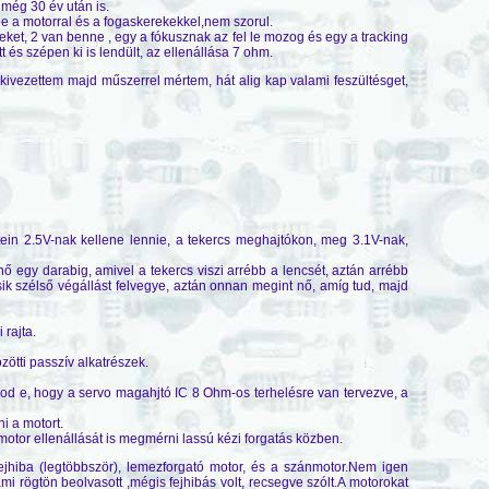
még 30 év után is.
dbe a motorral és a fogaskerekekkel,nem szorul.
eket, 2 van benne , egy a fókusznak az fel le mozog és egy a tracking
t és szépen ki is lendült, az ellenállása 7 ohm.
kivezettem majd műszerrel mértem, hát alig kap valami feszültésget,
ein 2.5V-nak kellene lennie, a tekercs meghajtókon, meg 3.1V-nak,
 nő egy darabig, amivel a tekercs viszi arrébb a lencsét, aztán arrébb
ik szélső végállást felvegye, aztán onnan megint nő, amíg tud, majd
 rajta.
ötti passzív alkatrészek.
dod e, hogy a servo magahjtó IC 8 Ohm-os terhelésre van tervezve, a
i a motort.
 motor ellenállását is megmérni lassú kézi forgatás közben.
ejhiba (legtöbbször), lemezforgató motor, és a szánmotor.Nem igen
mi rögtön beolvasott ,mégis fejhibás volt, recsegve szólt.A motorokat