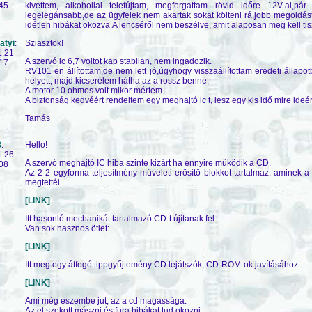
45
kivettem, alkohollal telefújtam, megforgattam rövid időre 12V-al,p
legelegánsabb,de az ügyfelek nem akartak sokat költeni rá,jobb megoldást
idétlen hibákat okozva.A lencséről nem beszélve, amit alaposan meg kell tisz
atyi
:
Sziasztok!
1.21
A szervó ic 6,7 voltot kap stabilan, nem ingadozik.
17
RV101 en állítottam,de nem lett jó,úgyhogy visszaállítottam eredeti állap
helyett, majd kicserélem hátha az a rossz benne.
A motor 10 ohmos volt mikor mértem.
A biztonság kedvéért rendeltem egy meghajtó ic t, lesz egy kis idő mire ide
Tamás
8
:
Hello!
1.26
A szervó meghajtó IC hiba szinte kizárt ha ennyire működik a CD.
08
Az 2-2 egyforma teljesítmény műveleti erősítő blokkot tartalmaz, aminek 
megtettél.
[LINK]
Itt hasonló mechanikát tartalmazó CD-t újítanak fel.
Van sok hasznos ötlet:
[LINK]
Itt meg egy átfogó tippgyűjtemény CD lejátszók, CD-ROM-ok javításához.
[LINK]
Ami még eszembe jut, az a cd magassága.
Az el szokott mászni és fura hibákat tud okozni.